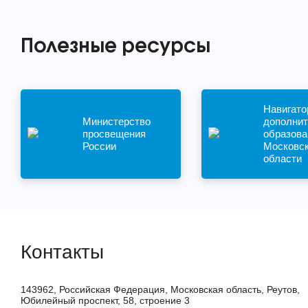
Полезные ресурсы
Навигато
Министерство
дополнит
просвещения
образова
России
Московс
области
Контакты
143962, Российская Федерация, Московская область, Реутов,
Юбилейный проспект, 58, строение 3