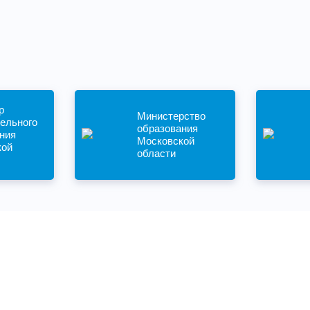
р
Министерство
ельного
образования
ния
Московской
кой
области