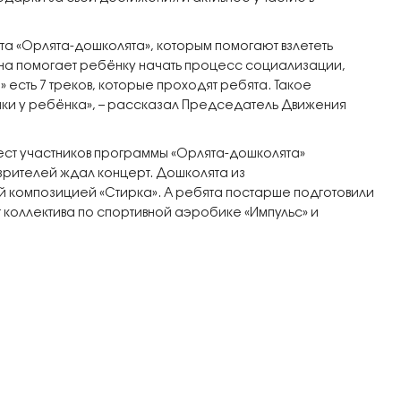
та «Орлята-дошколята», которым помогают взлететь
она помогает ребёнку начать процесс социализации,
есть 7 треков, которые проходят ребята. Такое
ыки у ребёнка», – рассказал Председатель Движения
ест участников программы «Орлята-дошколята»
зрителей ждал концерт. Дошколята из
й композицией «Стирка». А ребята постарше подготовили
коллектива по спортивной аэробике «Импульс» и