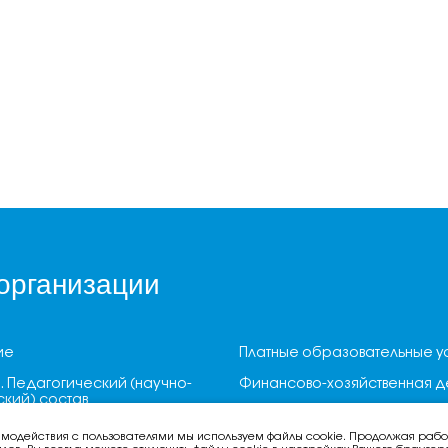
организации
ие
Платные образовательные у
. Педагогический (научно-
Финансово-хозяйственная д
кий) состав
Вакантные места для прием
о-техническое
(перевода) обучающихся
имодействия с пользователями мы используем файлы cookie. Продолжая работ
е и оснащенность