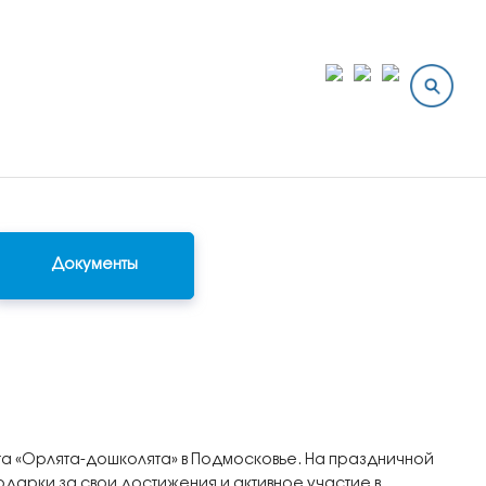
Документы
кта «Орлята-дошколята» в Подмосковье. На праздничной
арки за свои достижения и активное участие в