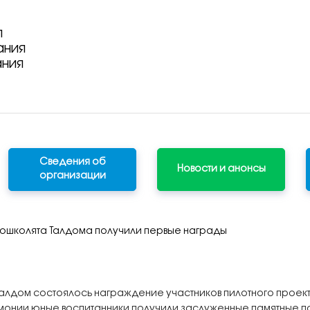
я
ания
ания
Сведения об
Новости и анонсы
организации
ошколята Талдома получили первые награды
. Талдом состоялось награждение участников пилотного прое
онии юные воспитанники получили заслуженные памятные под