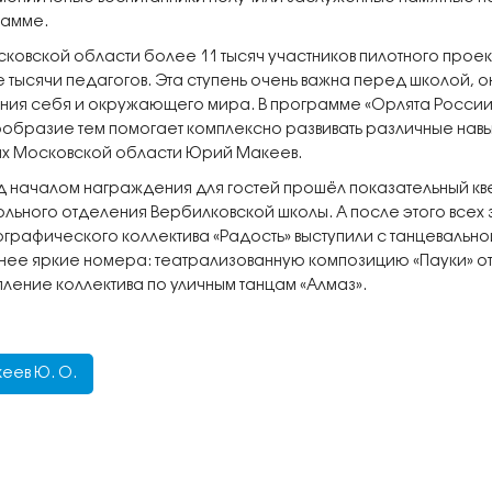
рамме.
сковской области более 11 тысяч участников пилотного проек
 тысячи педагогов. Эта ступень очень важна перед школой, 
ния себя и окружающего мира. В программе «Орлята России» 
образие тем помогает комплексно развивать различные нав
х Московской области Юрий Макеев.
 началом награждения для гостей прошёл показательный кв
льного отделения Вербилковской школы. А после этого всех 
графического коллектива «Радость» выступили с танцевально
нее яркие номера: театрализованную композицию «Пауки» от 
пление коллектива по уличным танцам «Алмаз».
еев Ю. О.