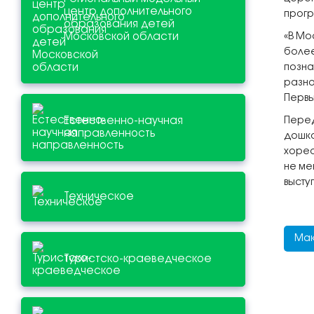
центр дополнительного
прог
образования детей
Московской области
«В Мо
более
позна
разно
Первы
Естественно-научная
Перед
направленность
дошко
хорео
не ме
высту
Техническое
Мак
Туристско-краеведческое