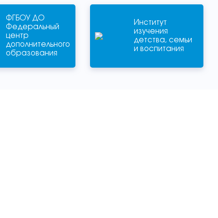
ФГБОУ ДО
Институт
Федеральный
изучения
центр
детства, семьи
дополнительного
и воспитания
образования