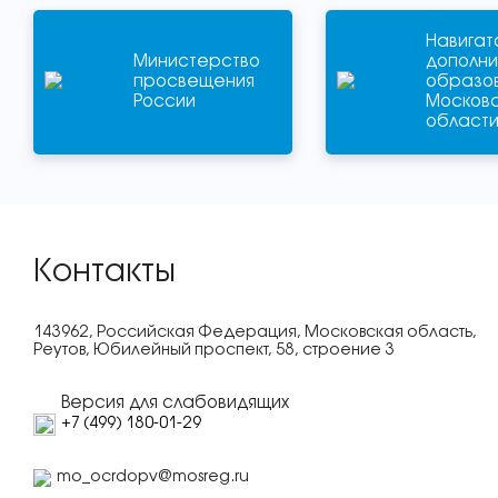
Навигат
Министерство
дополни
просвещения
образо
России
Москов
област
Контакты
143962, Российская Федерация, Московская область,
Реутов, Юбилейный проспект, 58, строение 3
Версия для слабовидящих
+7 (499) 180-01-29
mo_ocrdopv@mosreg.ru