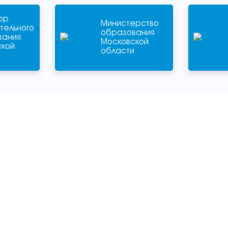
ор
Министерство
тельного
образования
вания
Московской
ской
области
и