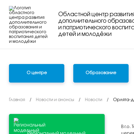
Областной центр развити
дополнительного образов
и патриотического воспит
детей и молодёжи
О центре
Образование
Главная
/
Новости и анонсы
/
Новости
/
Орлята-д
В г.о
Региональный модельный
церем