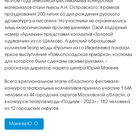
«В этом году тематикой фестивальных конкурсных
материалов стали пьесы А.Н. Островского, в рамках
празднования 200-летия со дня рождения русского
драматурга и писателя. Но участники не ограничились
лишь классическими произведениями. Свой задорный
номер «Арлекин» представил коллектив «Золотой
одуванчик» из г.о.Щелково. А детский образцовый
коллектив Театр моды «Русичи» из г.о.Ивантеевка показал
яркое выступление «Павлопосадская ярмарка», костюмы
для которого были сделаны своими руками», –
рассказал директор нашего центра Юрий Макеев.
Всего в региональном этапе областного фестиваля-
конкурса театральных коллективов приняло участие 1 546
человек из 44 городских округов Московской области, а
в конкурсе театров моды «Подиум – 2023» – 182 человека
из 12 городских округов.
Макеев Ю. О.