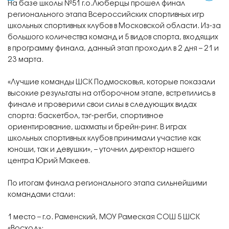
На базе школы №51 г.о.Люберцы прошел финал
регионального этапа Всероссийских спортивных игр
школьных спортивных клубов в Московской области. Из-за
большого количества команд и 5 видов спорта, входящих
в программу финала, данный этап проходил в 2 дня – 21 и
23 марта.
«Лучшие команды ШСК Подмосковья, которые показали
высокие результаты на отборочном этапе, встретились в
финале и проверили свои силы в следующих видах
спорта: баскетбол, тэг-регби, спортивное
ориентирование, шахматы и брейн-ринг. В играх
школьных спортивных клубов принимали участие как
юноши, так и девушки», – уточнил директор нашего
центра Юрий Макеев.
По итогам финала регионального этапа сильнейшими
командами стали:
1 место – г.о. Раменский, МОУ Рамеская СОШ 5 ШСК
«Восход»;