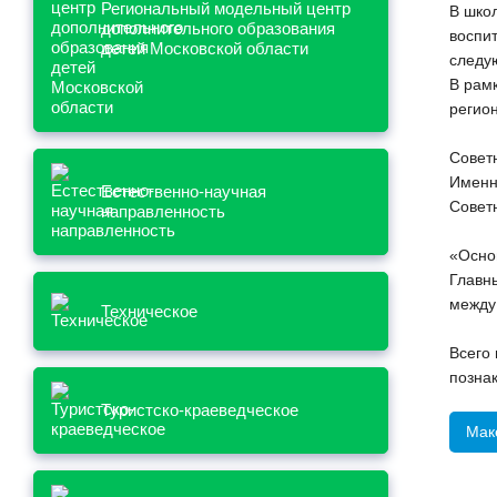
Региональный модельный центр
В шко
дополнительного образования
воспи
детей Московской области
следу
В рам
регио
Совет
Именн
Естественно-научная
Советн
направленность
«Осно
Главны
между
Техническое
Всего
позна
Туристско-краеведческое
Мак