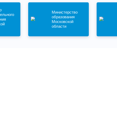
р
Министерство
ельного
образования
ния
Московской
кой
области