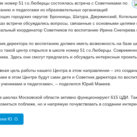
ле номер 51 г.о.Люберцы состоялась встреча с Советниками по
танию и педагогами из образовательных организаций
ющих городских округов: Бронницы, Шатура, Дзержинский, Котельни
ках встречи обсуждались вопросы, связанные с основными целями 
нальный координатор Советников по воспитанию Ирина Снегирева 
ник директора по воспитанию должен иметь возможность на базе шк
о такой центр открылся в школе номер 51 г.о.Люберцы. Современн
ика. Здесь они смогут предлагать и обсуждать интересные проект
вная цель работы нашего Центра в этом направлении – это создан
ми в этом Центре будут сами дети и Советник директора по воспи
 учениками и педагогами», – поделился Юрий Макеев.
 в школах Московской области активно функционируют 615 ЦДИ. Так
комиться поближе, но и напрямую почувствовать в создании интере
еев Ю. О.