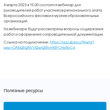
6 марта 2023 в 15.00 состоится вебинар для
руководителей работ участников регионального этапа
Всероссийского фестиваля музеев образовательных
организаций.
На вебинаре будут рассмотрены вопросы содержания
работ и оформления сопроводительной документации.
Ссылка на подключение:
https://jazz.sber.ru/9rjwhs?
psw=OAEQEQNVVQwQERcHXEFCHx8bCg
Полезные ресурсы