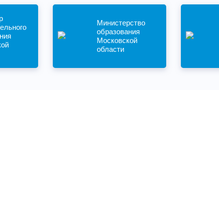
р
Министерство
ельного
образования
ния
Московской
кой
области