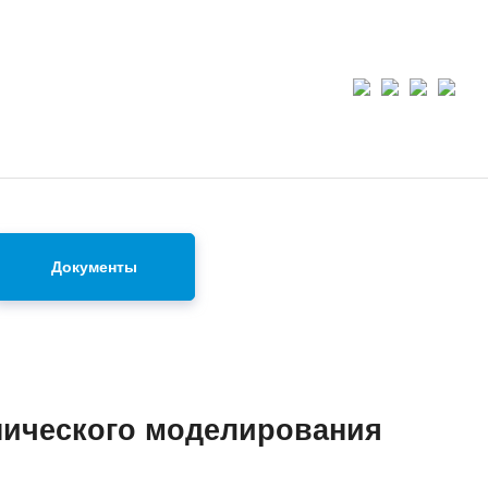
Документы
нического моделирования