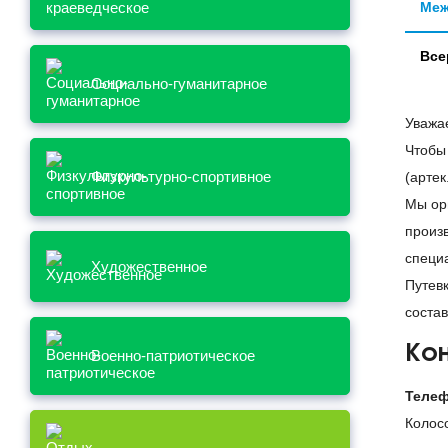
Меж
Все
Социально-гуманитарное
Уважа
Чтобы
Физкультурно-спортивное
(артек
Мы ор
произ
специ
Художественное
Путев
состав
Ко
Военно-патриотическое
Телеф
Колос