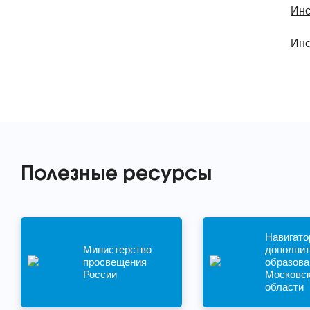
Инс
Инс
Полезные ресурсы
Навигато
Министерство
дополнит
просвещения
образова
России
Московс
области