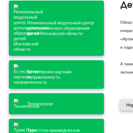
Де
Облас
Региональный модельный центр
дополнительного образования
опера
детей Московской области
«Арте
и озд
А так
Естественно-научная
летни
направленность
Техническое
Но
Туристско-краеведческое