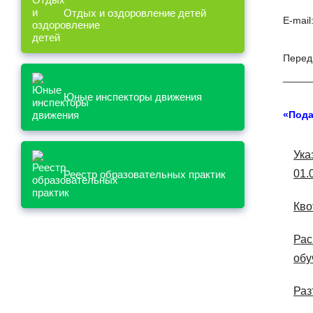
Отдых и оздоровление детей
E-mail
Перед
_____
П
Юные инспекторы движения
э
«Пода
Ука
01.
Реестр образовательных практик
Кво
Рас
обу
Раз