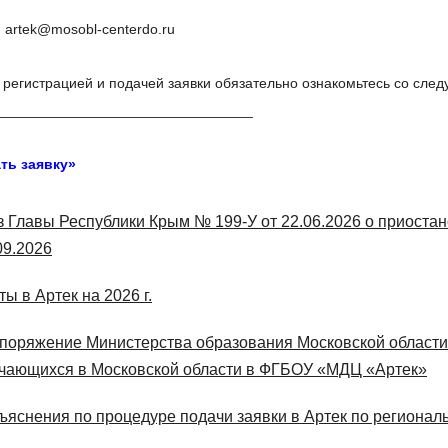
Постановление Правительства РФ от 23.09.2020 № 1527 «
:
artek@mosobl-centerdo.ru
группы детей автобусами»
Приказ МВД России от 30.12.2016 № 941 (ред. от 14.09.2
 регистрацией и подачей заявки обязательно ознакомьтесь со сл
организованной перевозке группы детей автобусами»
________________________________
остановление Главного государственного санитарного врача РФ
пидемиологического благополучия при перевозке детей желез
ть заявку»
кампаний»
з Главы Республики Крым № 199-У от 22.06.2026 о приоста
09.2026
ты в Артек на 2026 г.
поряжение Министерства образования Московской области 
чающихся в Московской области в ФГБОУ «МДЦ «Артек»
ъяснения по процедуре подачи заявки в Артек по региональ