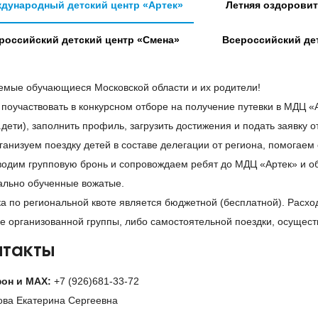
дународный детский центр «Артек»
Летняя оздоровит
Распоряжение Министерства образования Московской обла
российский детский центр «Смена»
Всероссийский де
координации занятости обучающихся образовательных орг
школьных каникул 2022 года»
емые обучающиеся Московской области и их родители!
Постановление Главного государственного санитарного врач
 поучаствовать в конкурсном отборе на получение путевки в МДЦ «
утверждении санитарно-эпидемиологических правил СП 3.
.дети), заполнить профиль, загрузить достижения и подать заявку о
требования к устройству, содержанию и организации рабо
ганизуем поездку детей в составе делегации от региона, помогае
социальной инфраструктуры для детей и молодежи в усл
водим групповую бронь и сопровождаем ребят до МДЦ «Артек» и о
(COVID-19)»
ально обученные вожатые.
Постановление Главного государственного санитарного вр
ка по региональной квоте является бюджетной (бесплатной). Расхо
эпидемиологических правил и норм СанПиН 2.3/2.4.3590-2
е организованной группы, либо самостоятельной поездки, осущест
организации общественного питания населения»
нтакты
Постановление Главного государственного санитарного вр
правилСП 2.4.3648-20 «Санитарно-эпидемиологические тре
он и МАХ:
+7 (926)681-33-72
и оздоровления детей и молодежи»
ова Екатерина Сергеевна