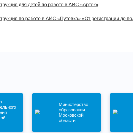
трукция для детей по работе в АИС «Артек»
трукция по работе в АИС «Путевка» «От регистрации до п
р
Министерство
ельного
образования
ния
Московской
кой
области