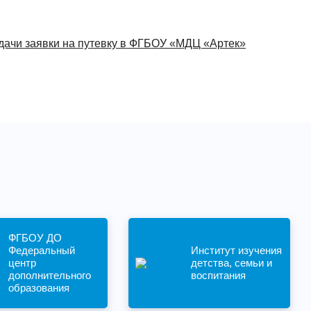
одачи заявки на путевку в ФГБОУ «МДЦ «Артек»
ФГБОУ ДО
Федеральный
Институт изучения
центр
детства, семьи и
дополнительного
воспитания
образования