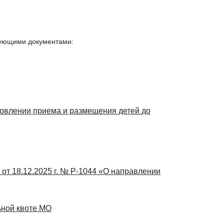
Об утверждении Правил организованной перевозки
020) «Об утверждении Порядка подачи уведомленияоб
едующими документами:
 от 30.01.2003 № 3 «Об обеспечении санитарно-
нодорожным транспортом во время оздоровительных
новлении приема и размещения детей до
от 18.12.2025 г. № Р-1044 «О направлении
ной квоте МО