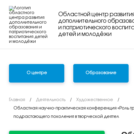
Областной центр развити
дополнительного образов
и патриотического воспит
детей и молодёжи
О центре
Образование
Главная
/
Деятельность
/
Художественное
/
Областная научно-практическая конференция «Роль т
подрастающего поколения в творческой деятел