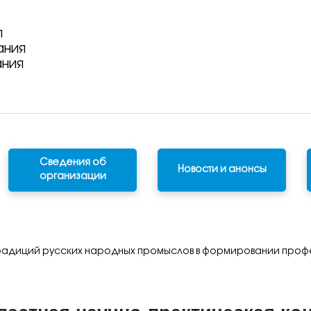
я
ания
ания
Сведения об
Новости и анонсы
организации
радиций русских народных промыслов в формировании профе