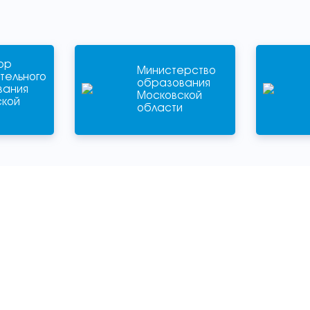
ор
Министерство
тельного
образования
вания
Московской
ской
области
и