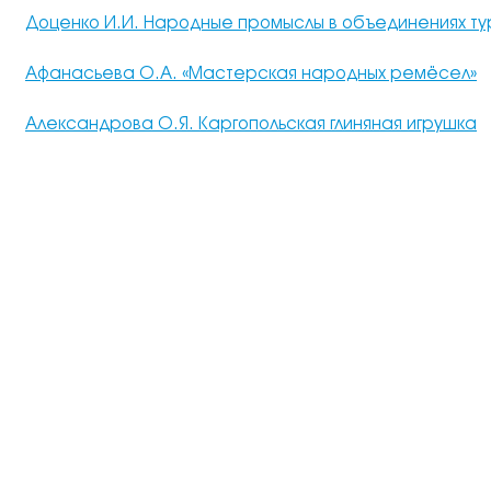
Доценко И.И. Народные промыслы в объединениях т
Афанасьева О.А. «Мастерская народных ремёсел»
Александрова О.Я. Каргопольская глиняная игрушка