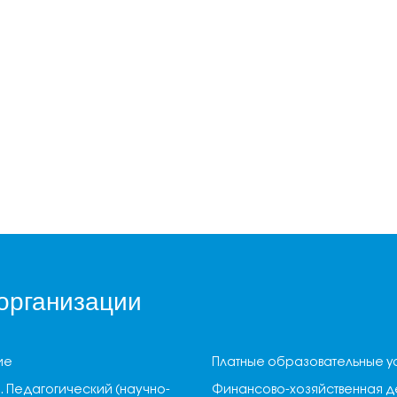
организации
ие
Платные образовательные у
. Педагогический (научно-
Финансово-хозяйственная д