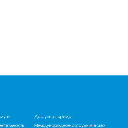
слуги
Доступная среда
еятельность
Международное сотрудничество