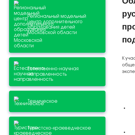
Об
ру
Региональный модельный
центр дополнительного
пр
образования детей
Московской области
по
К уча
общер
Естественно-научная
экспе
направленность
Техническое
Туристско-краеведческое