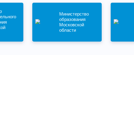
р
Министерство
ельного
образования
ния
Московской
кой
области